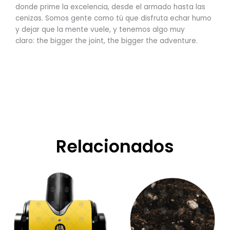
donde prime la excelencia, desde el armado hasta las
cenizas. Somos gente como tú que disfruta echar humo
y dejar que la mente vuele, y tenemos algo muy
claro: the bigger the joint, the bigger the adventure.
Relacionados
Rango
Este
de
producto
precios:
tiene
desde
$119.400,00
múltiples
hasta
variantes.
$141.800,00
Las