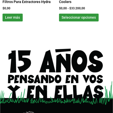
Filtros Para Extractores Hydra
Coolers
en
la
$
0,00
$
0,00
-
$
33.200,00
página
Leer más
Seleccionar opciones
de
product