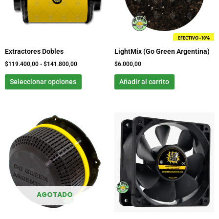
opciones
se
pueden
EFECTIVO -10%
elegir
Extractores Dobles
LightMix (Go Green Argentina)
en
la
$
119.400,00
-
$
141.800,00
$
6.000,00
página
Seleccionar opciones
Añadir al carrito
de
producto
Rango
Este
de
product
precios:
tiene
desde
$0,00
múltiple
hasta
variante
$33.200,00
Las
opcione
se
AGOTADO
pueden
elegir