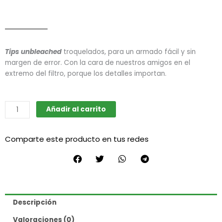
Tips unbleached
troquelados, para un armado fácil y sin
margen de error. Con la cara de nuestros amigos en el
extremo del filtro, porque los detalles importan.
Tips
Añadir al carrito
unbleached
regular
Comparte este producto en tus redes
(Lion
Rolling
Circus)
cantidad
Descripción
Valoraciones (0)