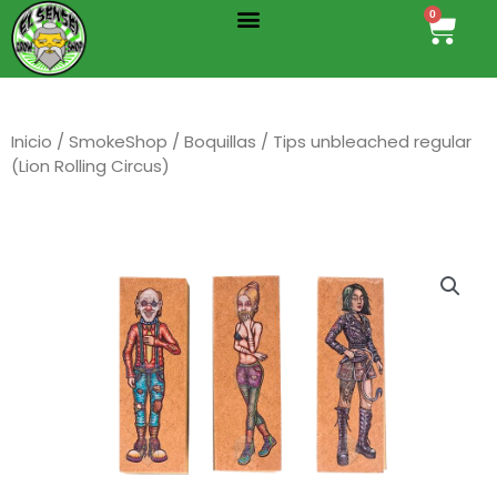
Menu
Ir
0
Cart
al
contenido
Inicio
/
SmokeShop
/
Boquillas
/ Tips unbleached regular
(Lion Rolling Circus)