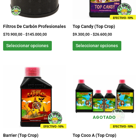
opciones
opcione
se
se
pueden
pueden
EFECTIVO -10%
elegir
elegir
Filtros De Carbón Profesionales
Top Candy (Top Crop)
en
en
la
la
$
70.900,00
-
$
145.000,00
$
9.300,00
-
$
26.600,00
página
página
Seleccionar opciones
Seleccionar opciones
de
de
producto
product
Rango
Este
Este
de
producto
product
precios:
tiene
tiene
desde
$4.600,00
múltiples
múltiple
hasta
variantes.
variante
$9.050,00
Las
Las
opciones
opcione
se
se
AGOTADO
pueden
pueden
EFECTIVO -10%
EFECTIVO -10%
elegir
elegir
Barrier (Top Crop)
Top Coco A (Top Crop)
en
en