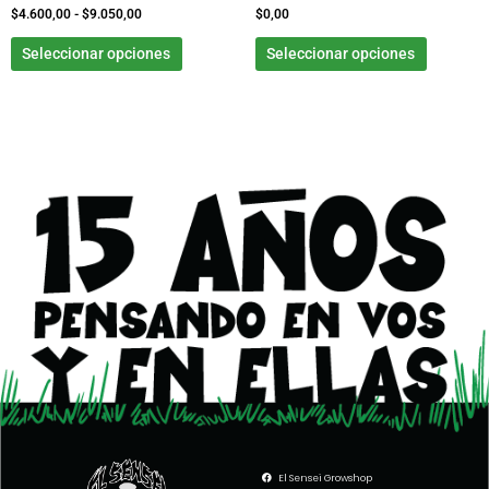
la
la
$
4.600,00
-
$
9.050,00
$
0,00
página
página
Seleccionar opciones
Seleccionar opciones
de
de
producto
product
El Sensei Growshop