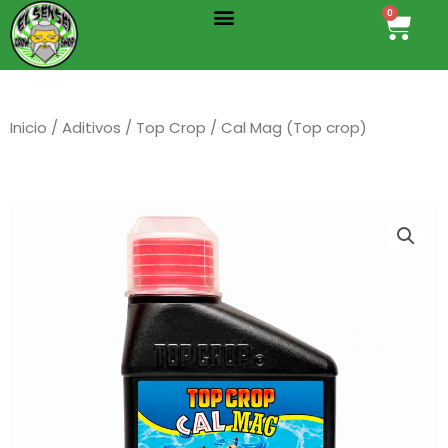
Menu
Ir
0
Cart
al
contenido
Inicio
/
Aditivos
/
Top Crop
/ Cal Mag (Top crop)