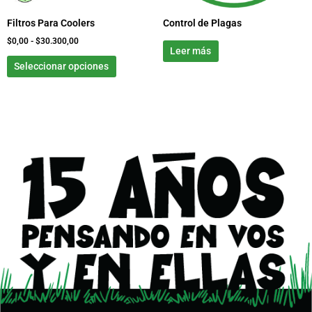
elegir
Filtros Para Coolers
Control de Plagas
en
la
$
0,00
-
$
30.300,00
Leer más
página
Seleccionar opciones
de
producto