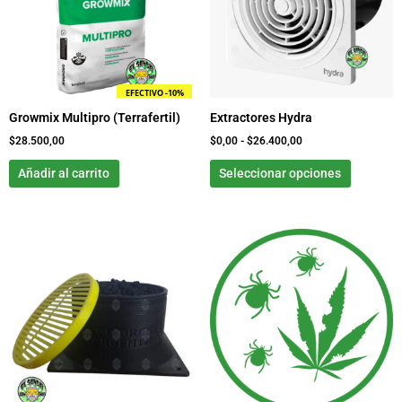
variante
$26.400,00
Las
opcione
se
pueden
EFECTIVO -10%
elegir
Growmix Multipro (Terrafertil)
Extractores Hydra
en
la
$
28.500,00
$
0,00
-
$
26.400,00
página
Añadir al carrito
Seleccionar opciones
de
product
Rango
Este
de
producto
precios:
tiene
desde
$0,00
múltiples
hasta
variantes.
$30.300,00
Las
opciones
se
pueden