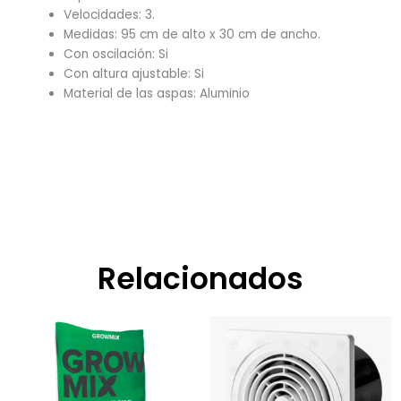
Velocidades: 3.
Medidas: 95 cm de alto x 30 cm de ancho.
Con oscilación: Si
Con altura ajustable: Si
Material de las aspas: Aluminio
Relacionados
Rango
Este
de
product
precios:
tiene
desde
$0,00
múltiple
hasta