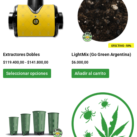
tiene
desde
$119.400,00
múltiples
hasta
variantes.
$141.800,00
Las
opciones
se
pueden
EFECTIVO -10%
elegir
Extractores Dobles
LightMix (Go Green Argentina)
en
la
$
119.400,00
-
$
141.800,00
$
6.000,00
página
Seleccionar opciones
Añadir al carrito
de
producto
Rango
Este
de
producto
precios:
tiene
desde
$5.600,00
múltiples
hasta
variantes.
$57.800,00
Las
opciones