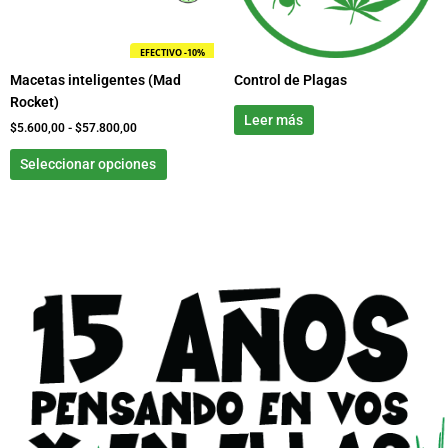
se
pueden
EFECTIVO -10%
elegir
Macetas inteligentes (Mad
Control de Plagas
en
Rocket)
la
Leer más
página
$
5.600,00
-
$
57.800,00
de
Seleccionar opciones
producto