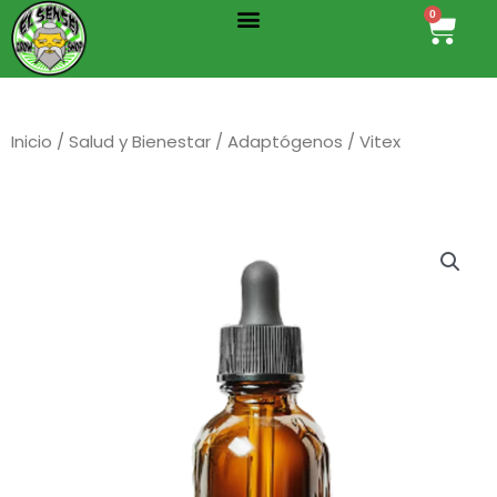
Menu
Ir
0
Cart
al
contenido
Inicio
/
Salud y Bienestar
/
Adaptógenos
/ Vitex