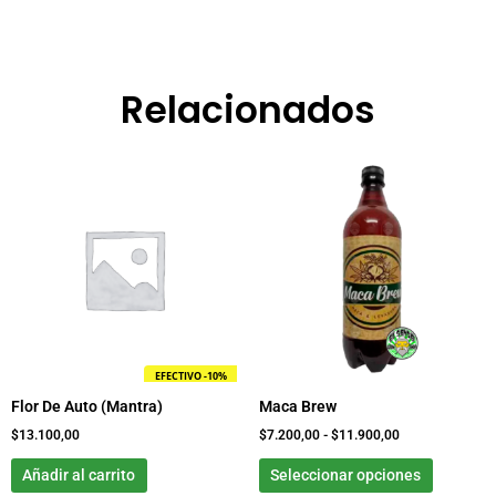
Relacionados
Rango
Este
de
product
precios:
tiene
desde
$7.200,00
múltiple
hasta
variante
$11.900,00
Las
opcione
se
pueden
EFECTIVO -10%
elegir
Flor De Auto (Mantra)
Maca Brew
en
la
$
13.100,00
$
7.200,00
-
$
11.900,00
página
Añadir al carrito
Seleccionar opciones
de