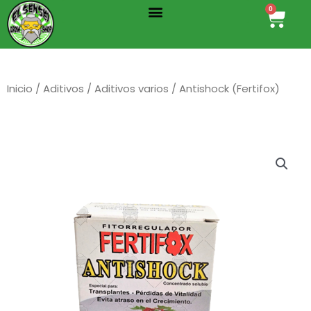
Menu
Ir
0
Cart
al
contenido
Inicio
/
Aditivos
/
Aditivos varios
/ Antishock (Fertifox)