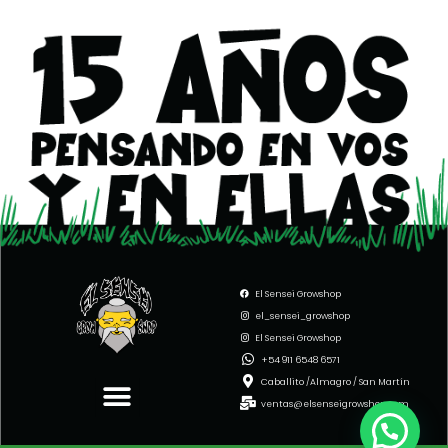
El Sensei Growshop
el_sensei_growshop
El Sensei Growshop
Menu
+54 911 6548 6571
Caballito /Almagro / San Martín
ventas@elsenseigrowshop.com