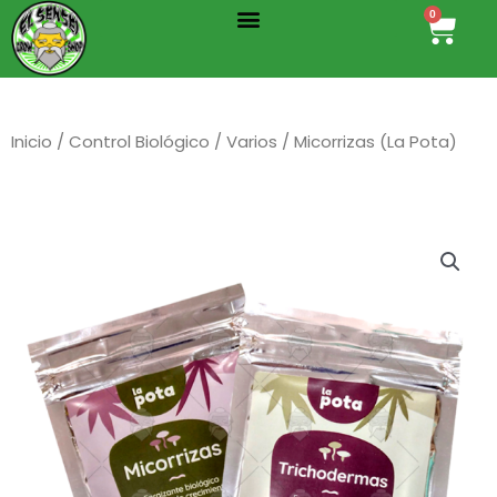
Menu
Ir
0
Cart
al
contenido
Inicio
/
Control Biológico
/
Varios
/ Micorrizas (La Pota)