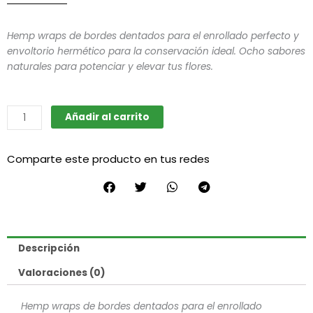
Hemp wraps de bordes dentados para el enrollado perfecto y
envoltorio hermético para la conservación ideal. Ocho sabores
naturales para potenciar y elevar tus flores.
Blunt
Añadir al carrito
Bubble
Gum
Comparte este producto en tus redes
-
Lion
Rolling
Circus
cantidad
Descripción
Valoraciones (0)
Hemp wraps de bordes dentados para el enrollado