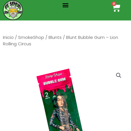
Menu
Ir
0
Cart
al
contenido
Inicio
/
SmokeShop
/
Blunts
/ Blunt Bubble Gum – Lion
Rolling Circus