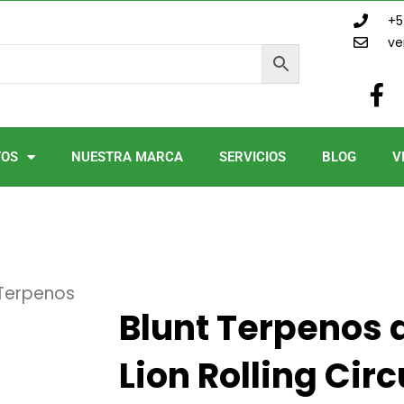
+5
ve
F
a
c
e
TOS
NUESTRA MARCA
SERVICIOS
BLOG
V
b
o
o
k
-
f
 Terpenos
Blunt Terpenos 
Lion Rolling Cir