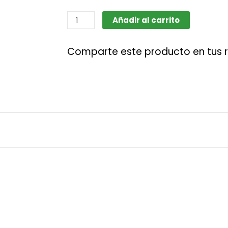
Blunt
Añadir al carrito
Terpenos
de
Comparte este producto en tus 
Tangie
-
Lion
Rolling
Circus
cantidad