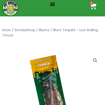
Menu
Ir
0
Cart
al
contenido
Inicio
/
SmokeShop
/
Blunts
/ Blunt Tequila – Lion Rolling
Circus