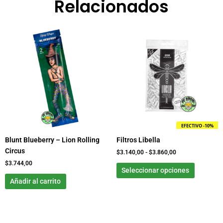
Relacionados
Rango
Este
de
product
precios:
tiene
desde
$3.140,00
múltiple
hasta
variante
$3.860,00
Las
opcione
se
pueden
EFECTIVO -10%
elegir
Blunt Blueberry – Lion Rolling
Filtros Libella
en
Circus
la
$
3.140,00
-
$
3.860,00
página
$
3.744,00
Seleccionar opciones
de
Añadir al carrito
product