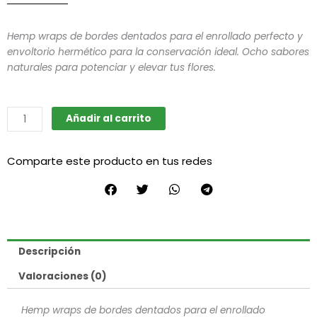
Hemp wraps de bordes dentados para el enrollado perfecto y
envoltorio hermético para la conservación ideal. Ocho sabores
naturales para potenciar y elevar tus flores.
Blunt
Añadir al carrito
Tequila
-
Comparte este producto en tus redes
Lion
Rolling
Circus
cantidad
Descripción
Valoraciones (0)
Hemp wraps de bordes dentados para el enrollado