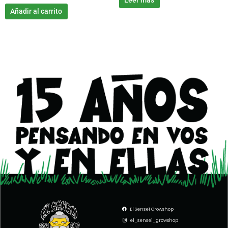
Leer más
Añadir al carrito
El Sensei Growshop
el_sensei_growshop