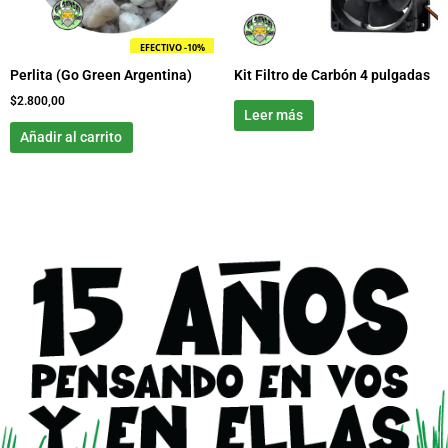
EFECTIVO -10%
Perlita (Go Green Argentina)
Kit Filtro de Carbón 4 pulgadas
$
2.800,00
Leer más
Añadir al carrito