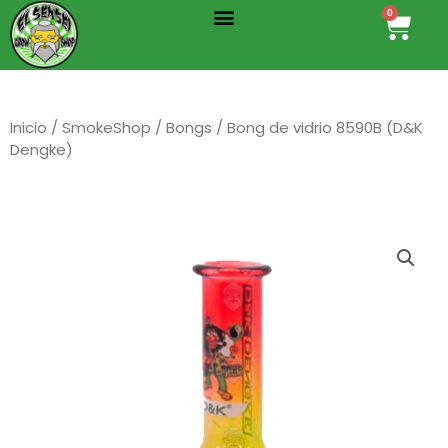
Menu
Ir
0
Cart
al
contenido
Inicio
/
SmokeShop
/
Bongs
/ Bong de vidrio 8590B (D&K
Dengke)