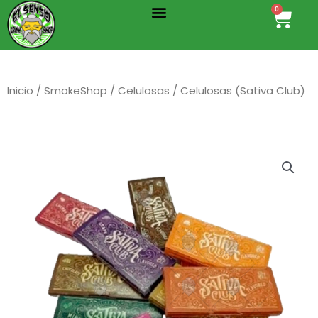
Menu
Ir
0
Cart
al
contenido
Inicio
/
SmokeShop
/
Celulosas
/ Celulosas (Sativa Club)