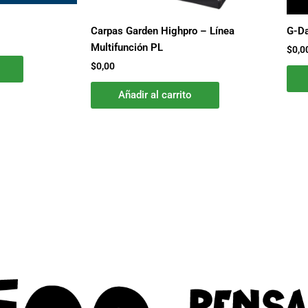
Carpas Garden Highpro – Línea
G-D
Multifunción PL
$
0,0
$
0,00
Añadir al carrito