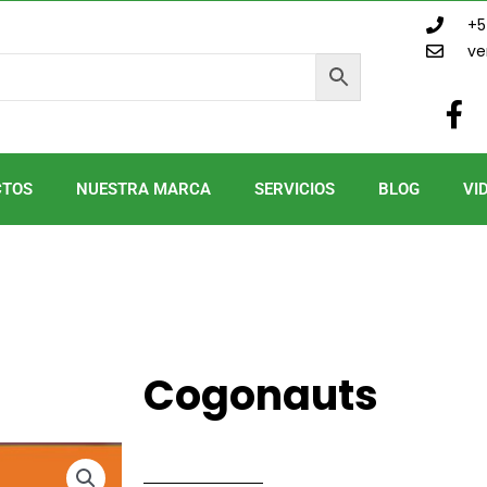
+5
ve
F
a
c
e
CTOS
NUESTRA MARCA
SERVICIOS
BLOG
VI
b
o
o
k
-
f
Cogonauts