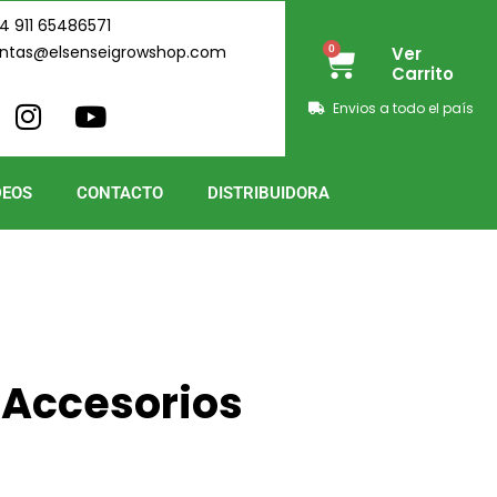
4 911 65486571
ntas@elsenseigrowshop.com
0
Ver
Cart
Carrito
I
Y
Envios a todo el país
n
o
s
u
t
t
DEOS
CONTACTO
DISTRIBUIDORA
a
u
g
b
r
e
a
m
 Accesorios