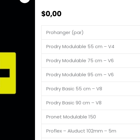
$
0,00
Prohanger (par)
Prodry Modulable 55 cm – V4
Prodry Modulable 75 cm – V6
Prodry Modulable 95 cm – V6
Prodry Basic 55 cm – V8
Prodry Basic 90 cm – V8
Pronet Modulable 150
Proflex – Aluduct 102mm – 5m