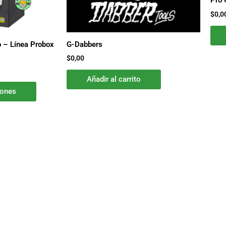
pueden
Pro 
elegir
$
0,0
en
la
 – Línea Probox
G-Dabbers
página
$
0,00
de
producto
Añadir al carrito
iones