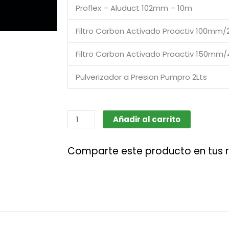
Proflex – Aluduct 102mm – 10m
Filtro Carbon Activado Proactiv 100mm
Filtro Carbon Activado Proactiv 150mm
Pulverizador a Presion Pumpro 2Lts
Garden
Añadir al carrito
Highpro
Accesorios
Comparte este producto en tus 
cantidad