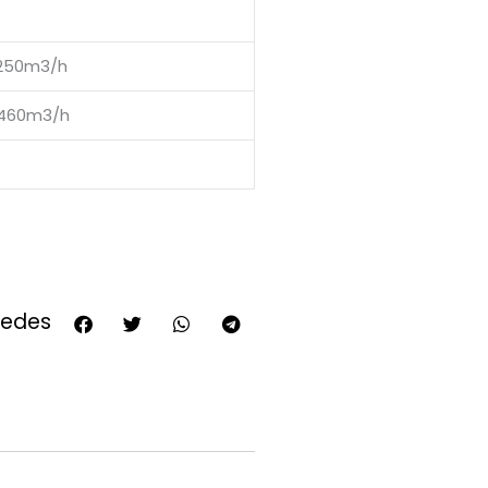
/250m3/h
/460m3/h
redes