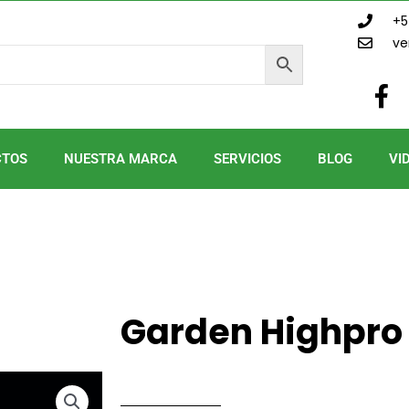
+5
ve
F
a
c
e
CTOS
NUESTRA MARCA
SERVICIOS
BLOG
VI
b
o
o
k
-
f
Garden Highpro