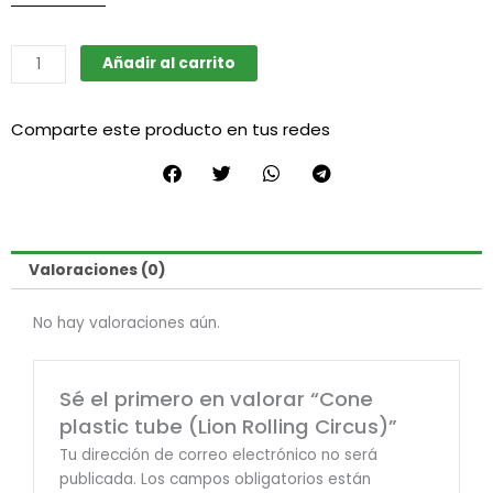
Cone
Añadir al carrito
plastic
tube
Comparte este producto en tus redes
(Lion
Rolling
Circus)
cantidad
Valoraciones (0)
No hay valoraciones aún.
Sé el primero en valorar “Cone
plastic tube (Lion Rolling Circus)”
Tu dirección de correo electrónico no será
publicada.
Los campos obligatorios están