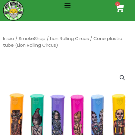
Menu
Ir
0
Cart
al
contenido
Inicio
/
SmokeShop
/
Lion Rolling Circus
/ Cone plastic
tube (Lion Rolling Circus)