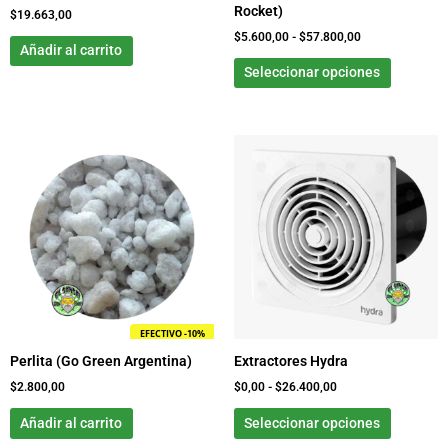
Rocket)
la
$
19.663,00
página
$
5.600,00
-
$
57.800,00
Añadir al carrito
de
Seleccionar opciones
product
Rango
Este
de
product
precios:
tiene
desde
$0,00
múltiple
hasta
variante
$26.400,00
Las
opcione
se
pueden
EFECTIVO -10%
elegir
Perlita (Go Green Argentina)
Extractores Hydra
en
la
$
2.800,00
$
0,00
-
$
26.400,00
página
Añadir al carrito
Seleccionar opciones
de