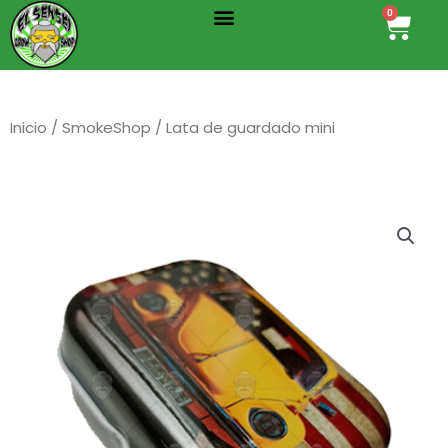
Menu
Ir
0
Cart
al
contenido
Inicio
/
SmokeShop
/ Lata de guardado mini