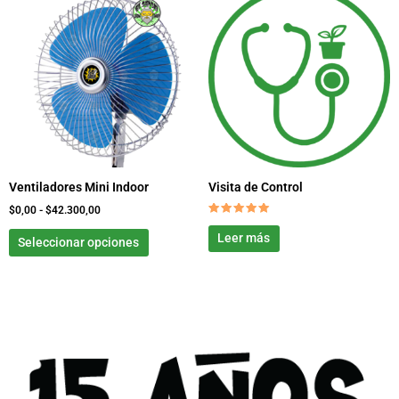
de
producto
precios:
tiene
desde
$0,00
múltiples
hasta
variantes.
$42.300,00
Las
opciones
se
pueden
elegir
Ventiladores Mini Indoor
Visita de Control
en
la
$
0,00
-
$
42.300,00
Valorado
página
con
Leer más
Seleccionar opciones
5.00
de
de 5
producto