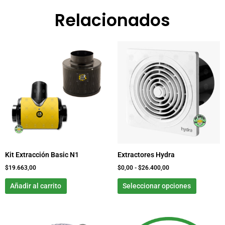
Relacionados
Rango
Este
de
product
precios:
tiene
desde
$0,00
múltiple
hasta
variante
$26.400,00
Las
opcione
se
pueden
elegir
Kit Extracción Basic N1
Extractores Hydra
en
la
$
19.663,00
$
0,00
-
$
26.400,00
página
Añadir al carrito
Seleccionar opciones
de
product
Rango
Este