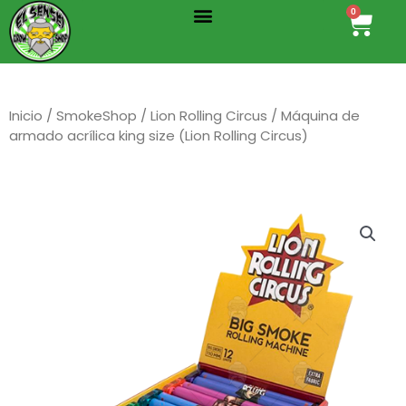
Menu
Ir
0
Cart
al
contenido
Inicio
/
SmokeShop
/
Lion Rolling Circus
/ Máquina de
armado acrílica king size (Lion Rolling Circus)