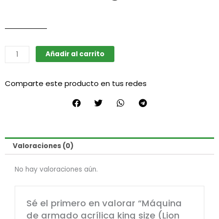
Máquina
Añadir al carrito
de
armado
Comparte este producto en tus redes
acrílica
king
size
(Lion
Rolling
Circus)
Valoraciones (0)
cantidad
No hay valoraciones aún.
Sé el primero en valorar “Máquina
de armado acrílica king size (Lion