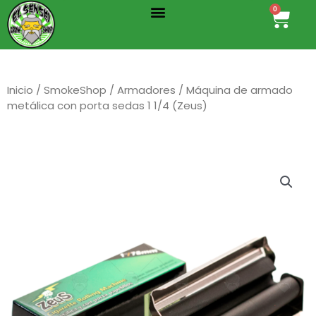
Menu
Ir
0
Cart
al
contenido
Inicio
/
SmokeShop
/
Armadores
/ Máquina de armado
metálica con porta sedas 1 1/4 (Zeus)