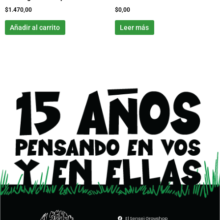
$
1.470,00
$
0,00
Añadir al carrito
Leer más
El Sensei Growshop