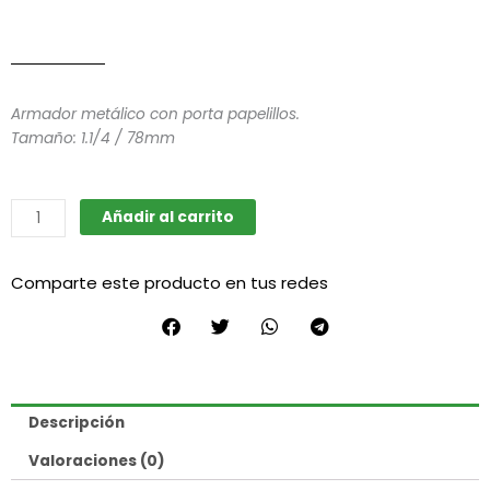
Armador metálico con porta papelillos.
Tamaño: 1.1/4 / 78mm
Máquina
Añadir al carrito
de
armado
Comparte este producto en tus redes
metálica
con
porta
sedas
1
1/4
Descripción
(Zeus)
cantidad
Valoraciones (0)