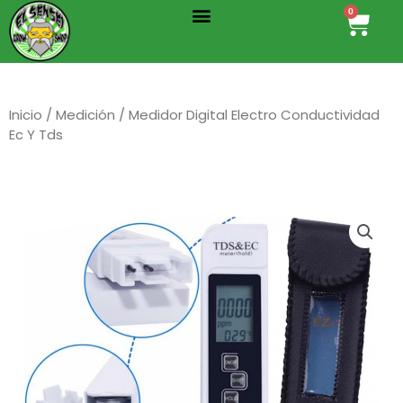
Menu
Ir
0
Cart
al
contenido
Inicio
/
Medición
/ Medidor Digital Electro Conductividad
Ec Y Tds