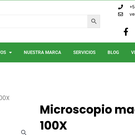
+5
ve
F
a
c
e
TOS
NUESTRA MARCA
SERVICIOS
BLOG
V
b
o
o
k
-
f
100X
Microscopio ma
100X