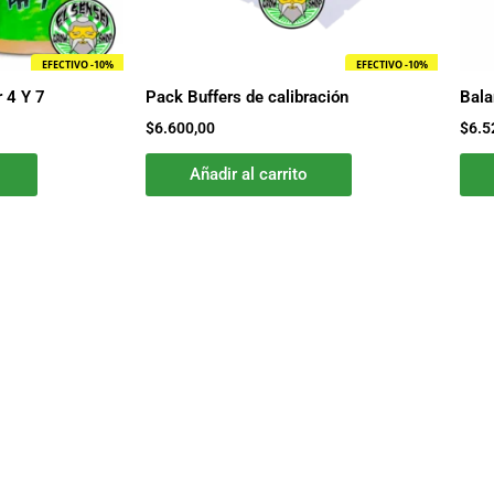
EFECTIVO -10%
EFECTIVO -10%
 4 Y 7
Pack Buffers de calibración
Bala
$
6.600,00
$
6.5
Añadir al carrito