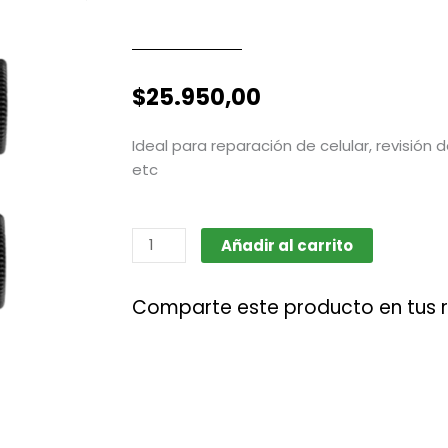
$
25.950,00
Ideal para reparación de celular, revisión 
etc
Microscopio
Añadir al carrito
magnificador
100X
Comparte este producto en tus 
cantidad