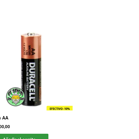
EFECTIVO -10%
s AA
00,00