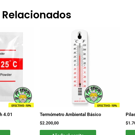
Relacionados
EFECTIVO -10%
EFECTIVO -10%
Ph 4.01
Termómetro Ambiental Básico
Pila
$
2.200,00
$
1.7