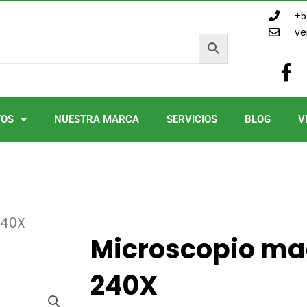
+5
ve
F
a
c
e
TOS
NUESTRA MARCA
SERVICIOS
BLOG
V
b
o
o
k
-
f
240X
Microscopio ma
240X