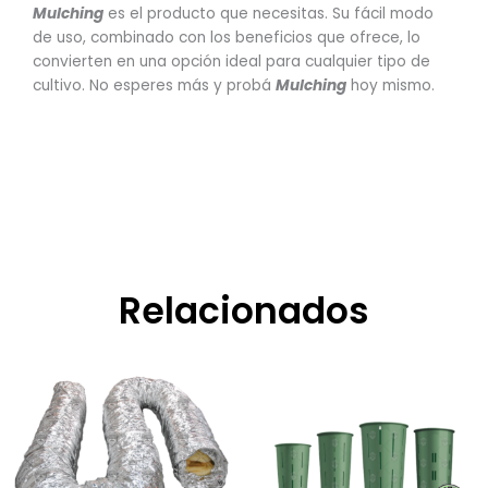
Mulching
es el producto que necesitas. Su fácil modo
de uso, combinado con los beneficios que ofrece, lo
convierten en una opción ideal para cualquier tipo de
cultivo. No esperes más y probá
Mulching
hoy mismo.
Relacionados
Rango
Este
Rango
Este
de
de
producto
product
precios:
precios:
tiene
tiene
desde
desde
$7.100,00
$5.600,00
múltiples
múltiple
hasta
hasta
variantes.
variante
$7.300,00
$57.800,00
Las
Las