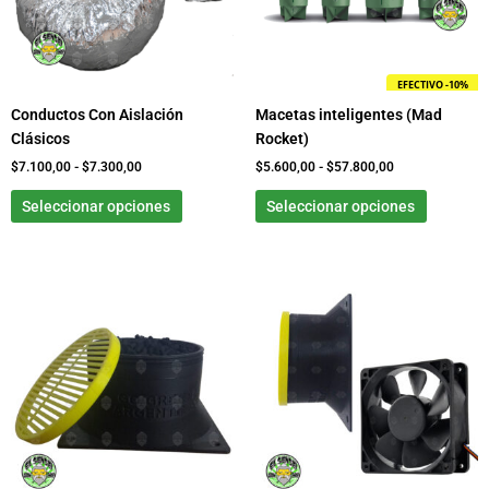
opciones
opcione
se
se
pueden
pueden
EFECTIVO -10%
elegir
elegir
Conductos Con Aislación
Macetas inteligentes (Mad
en
en
Clásicos
Rocket)
la
la
página
página
$
7.100,00
-
$
7.300,00
$
5.600,00
-
$
57.800,00
de
de
Seleccionar opciones
Seleccionar opciones
producto
product
Rango
Este
de
producto
precios:
tiene
desde
$0,00
múltiples
hasta
variantes.
$30.300,00
Las
opciones
se
pueden