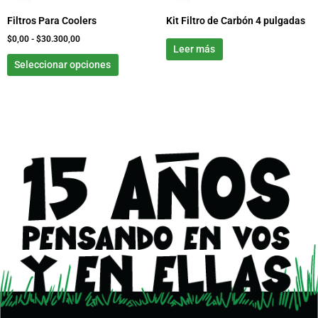
elegir
Filtros Para Coolers
Kit Filtro de Carbón 4 pulgadas
en
la
$
0,00
-
$
30.300,00
Leer más
página
Seleccionar opciones
de
producto