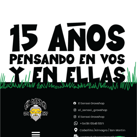
El Sensei Growshop
el_sensei_growshop
El Sensei Growshop
Menu
+54 911 6548 6571
Caballito /Almagro / San Martín
ventas@elsenseigrowshop.com