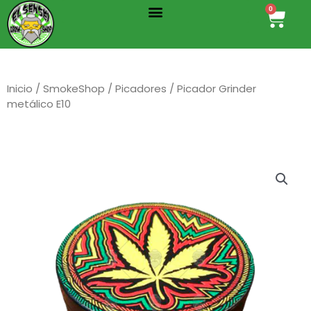
Menu
Ir
0
Cart
al
contenido
Inicio
/
SmokeShop
/
Picadores
/ Picador Grinder
metálico E10