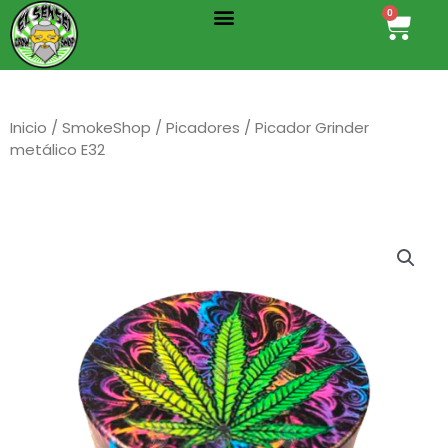
Menu
Ir
0
Cart
al
contenido
Inicio
/
SmokeShop
/
Picadores
/ Picador Grinder
metálico E32