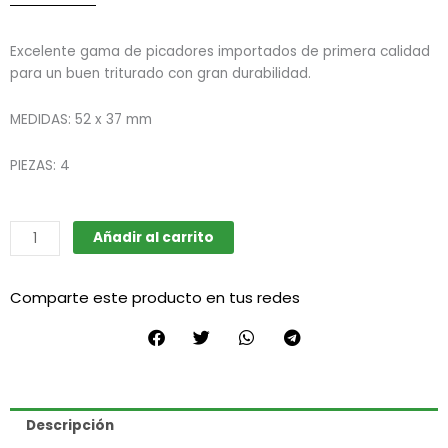
Excelente gama de picadores importados de primera calidad
para un buen triturado con gran durabilidad.
MEDIDAS: 52 x 37 mm
PIEZAS: 4
Picador
Añadir al carrito
Grinder
metálico
Comparte este producto en tus redes
E32
cantidad
Descripción