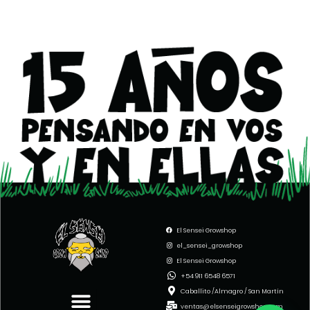
El Sensei Growshop
el_sensei_growshop
El Sensei Growshop
Menu
+54 911 6548 6571
Caballito /Almagro / San Martín
ventas@elsenseigrowshop.com