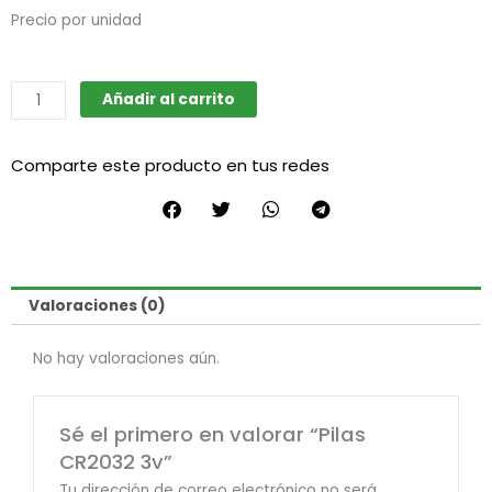
Precio por unidad
Pilas
Añadir al carrito
CR2032
3v
Comparte este producto en tus redes
cantidad
Valoraciones (0)
No hay valoraciones aún.
Sé el primero en valorar “Pilas
CR2032 3v”
Tu dirección de correo electrónico no será