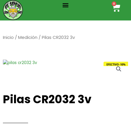
Menu
Ir
0
Cart
al
contenido
Inicio
/
Medición
/ Pilas CR2032 3v
EFECTIVO -10%
Pilas CR2032 3v