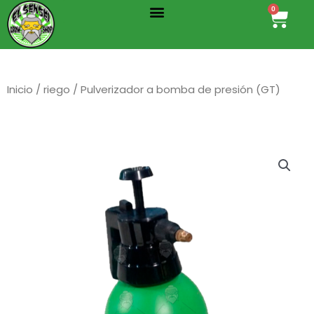
Menu
Ir
0
Cart
al
contenido
Inicio
/
riego
/ Pulverizador a bomba de presión (GT)