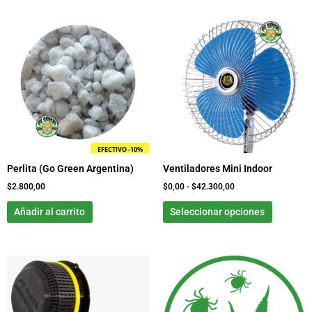
Rango
Este
de
product
precios:
tiene
desde
$0,00
múltiple
hasta
variante
$42.300,00
Las
opcione
se
pueden
EFECTIVO -10%
elegir
Perlita (Go Green Argentina)
Ventiladores Mini Indoor
en
la
$
2.800,00
$
0,00
-
$
42.300,00
página
Añadir al carrito
Seleccionar opciones
de
product