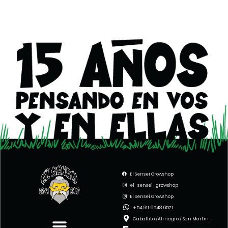
El Sensei Growshop
el_sensei_growshop
El Sensei Growshop
Menu
+54 911 6548 6571
Caballito /Almagro / San Martín