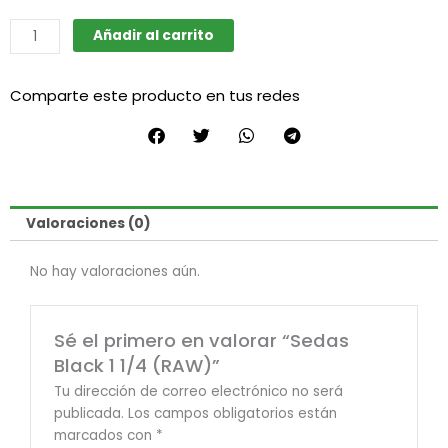
Sedas
Añadir al carrito
Black
1
Comparte este producto en tus redes
1/4
(RAW)
cantidad
Valoraciones (0)
No hay valoraciones aún.
Sé el primero en valorar “Sedas
Black 1 1/4 (RAW)”
Tu dirección de correo electrónico no será
publicada.
Los campos obligatorios están
marcados con
*