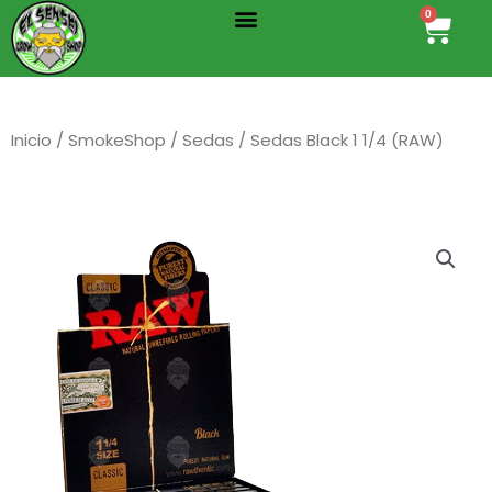
Menu
Ir
0
Cart
al
contenido
Inicio
/
SmokeShop
/
Sedas
/ Sedas Black 1 1/4 (RAW)