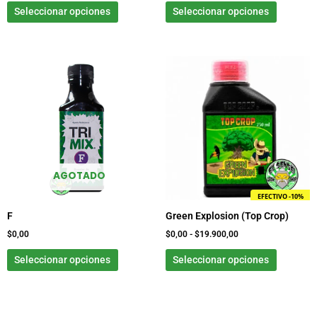
página
página
Seleccionar opciones
Seleccionar opciones
de
de
producto
product
Este
Rango
Este
de
producto
product
precios:
tiene
tiene
desde
$0,00
múltiples
múltiple
hasta
variantes.
variante
$19.900,00
Las
Las
opciones
opcione
se
se
AGOTADO
pueden
pueden
EFECTIVO -10%
elegir
elegir
F
Green Explosion (Top Crop)
en
en
la
la
$
0,00
$
0,00
-
$
19.900,00
página
página
Seleccionar opciones
Seleccionar opciones
de
de
producto
product