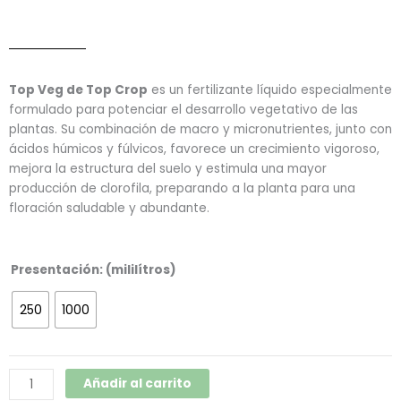
Top Veg de Top Crop
es un fertilizante líquido especialmente
formulado para potenciar el desarrollo vegetativo de las
plantas. Su combinación de macro y micronutrientes, junto con
ácidos húmicos y fúlvicos, favorece un crecimiento vigoroso,
mejora la estructura del suelo y estimula una mayor
producción de clorofila, preparando a la planta para una
floración saludable y abundante.
Top
Presentación: (mililítros)
Veg
(Top
250
1000
Crop)
cantidad
Añadir al carrito