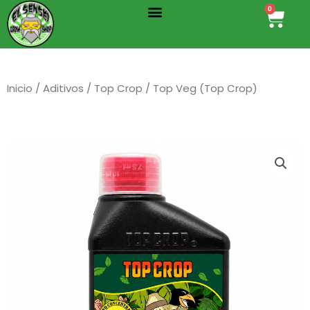
Menu
Ir
0
Cart
al
contenido
Inicio
/
Aditivos
/
Top Crop
/ Top Veg (Top Crop)