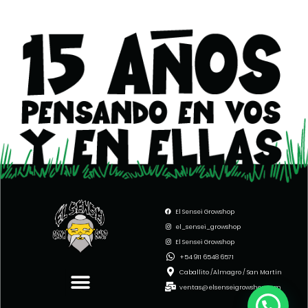
El Sensei Growshop
el_sensei_growshop
El Sensei Growshop
Menu
+54 911 6548 6571
Caballito /Almagro / San Martín
ventas@elsenseigrowshop.com