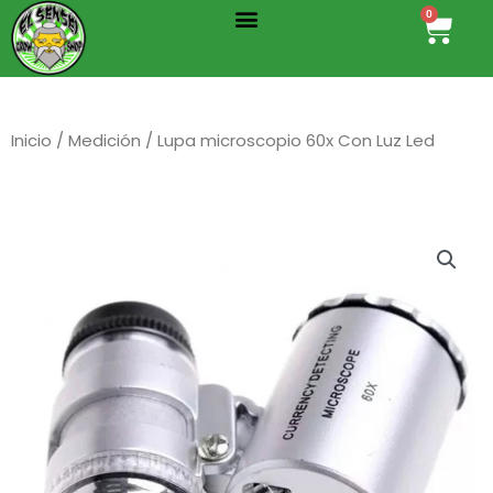
Menu
Ir
0
Cart
al
contenido
Inicio
/
Medición
/ Lupa microscopio 60x Con Luz Led