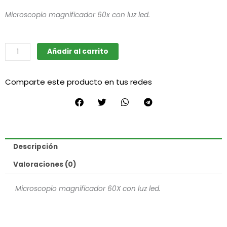
Microscopio magnificador 60x con luz led.
Lupa
Añadir al carrito
microscopio
60x
Comparte este producto en tus redes
Con
Luz
Led
cantidad
Descripción
Valoraciones (0)
Microscopio magnificador 60X con luz led.