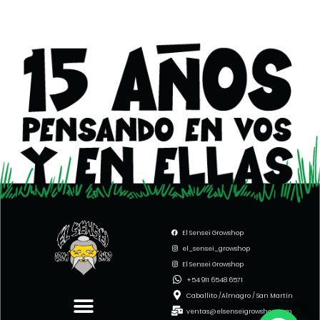
El Sensei Growshop
el_sensei_growshop
El Sensei Growshop
Menu
+54 911 6548 6571
Caballito /Almagro / San Martín
ventas@elsenseigrowshop.com