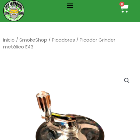
Menu
Ir
0
Cart
al
contenido
Inicio
/
SmokeShop
/
Picadores
/ Picador Grinder
metálico E43