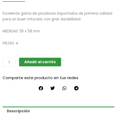
Excelente gama de picadores importados de primera calidad
para un buen triturado con gran durabilidad.
MEDIDAS: 55 x 58 mm
PIEZAS: 4
Picador
Añadir al carrito
Grinder
metálico
Comparte este producto en tus redes
E43
cantidad
Descripción