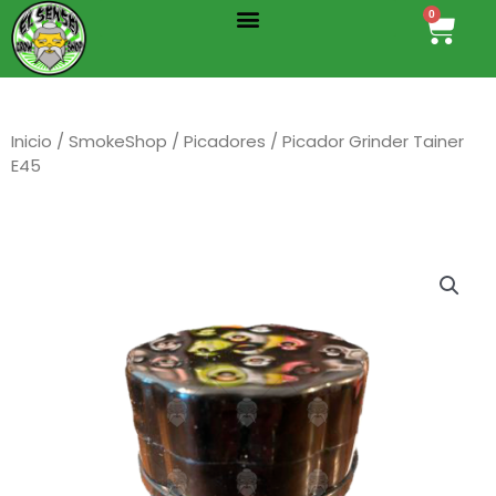
Menu
Ir
0
Cart
al
contenido
Inicio
/
SmokeShop
/
Picadores
/ Picador Grinder Tainer
E45